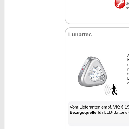
S
r
Lun­ar­tec
A
N
e
n
t
g
Vom Lie­fe­ran­ten empf. VK: € 1
Be­zugs­quel­le für
LED-Bat­te­ri­e­leuch­