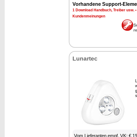
Vor­han­de­ne Sup­port-Ele­me
1 Down­load Hand­buch, Trei­ber usw.
Kun­den­mei­nun­gen
S
r
Lun­ar­tec
w
g
Vom Lie­fe­ran­ten empf. VK: € 1