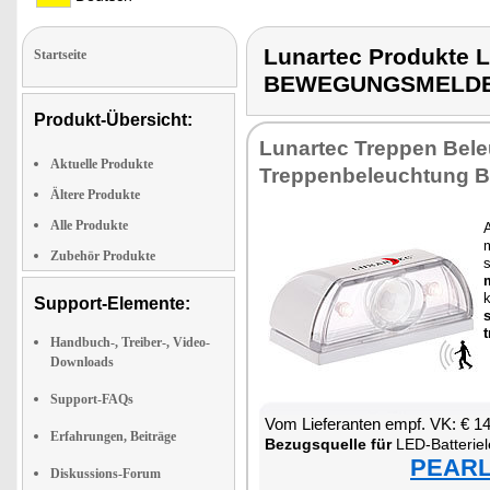
Lunartec Produkte
Startseite
BEWEGUNGSMELD
Produkt-Übersicht:
Lun­ar­tec Trep­pen Be­l
Aktuelle Produkte
Trep­pen­be­leuch­tung Ba
Ältere Produkte
Alle Produkte
A
m
Zubehör Produkte
s
m
Support-Elemente:
s
t
Handbuch-, Treiber-, Video-
Downloads
Support-FAQs
Vom Lie­fe­ran­ten empf. VK: € 1
Erfahrungen, Beiträge
Be­zugs­quel­le für
LED-Bat­te­ri­e­leuch­
PEARL 
Diskussions-Forum