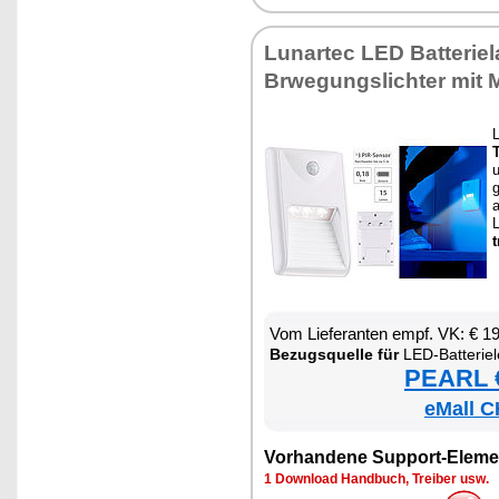
Lun­ar­tec LED Bat­te­ri
Brwe­gungs­lich­ter mit 
u
g
a
t
Vom Lie­fe­ran­ten empf. VK: € 1
Be­zugs­quel­le für
LED-Bat­te­ri­e­leuch­
PEARL €
eMall C
Vor­han­de­ne Sup­port-Ele­me
1 Down­load Hand­buch, Trei­ber usw.