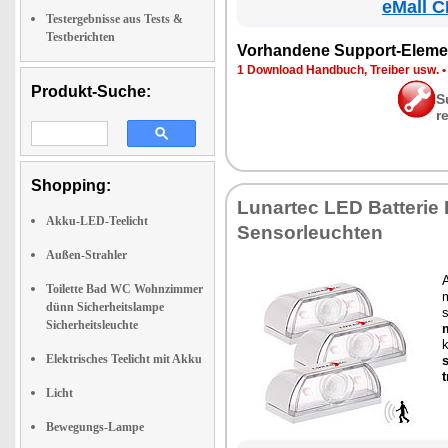
eMall C
Testergebnisse aus Tests &
Testberichten
Vor­han­de­ne Sup­port-Ele­me
1 Down­load Hand­buch, Trei­ber usw.
Produkt-Suche:
S
r
Shopping:
Lun­ar­tec LED Bat­te­rie
Akku-LED-Teelicht
Sen­sor­leuch­ten
Außen-Strahler
A
Toilette Bad WC Wohnzimmer
m
dünn Sicherheitslampe
s
Sicherheitsleuchte
m
Elektrisches Teelicht mit Akku
s
t
Licht
Bewegungs-Lampe