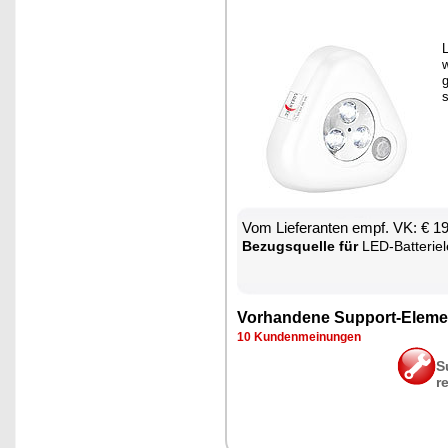
w
g
Vom Lie­fe­ran­ten empf. VK: € 1
Be­zugs­quel­le für
LED-Bat­te­ri­e­leuch­
Vor­han­de­ne Sup­port-Ele­me
10 Kun­den­mei­nun­gen
S
r