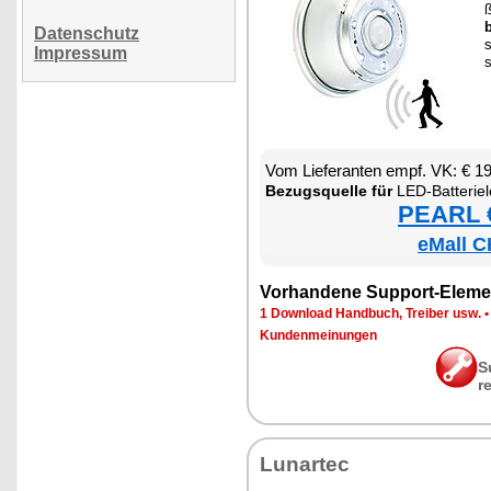
b
Datenschutz
s
Impressum
s
Vom Lie­fe­ran­ten empf. VK: € 1
Be­zugs­quel­le für
LED-Bat­te­ri­e­leuch­
PEARL €
eMall C
Vor­han­de­ne Sup­port-Ele­me
1 Down­load Hand­buch, Trei­ber usw.
Kun­den­mei­nun­gen
S
r
Lun­ar­tec