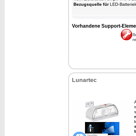
Be­zugs­quel­le für
LED-Bat­te­ri­e­leuch­
Vor­han­de­ne Sup­port-Ele­me
S
r
Lun­ar­tec
A
m
s
m
s
t