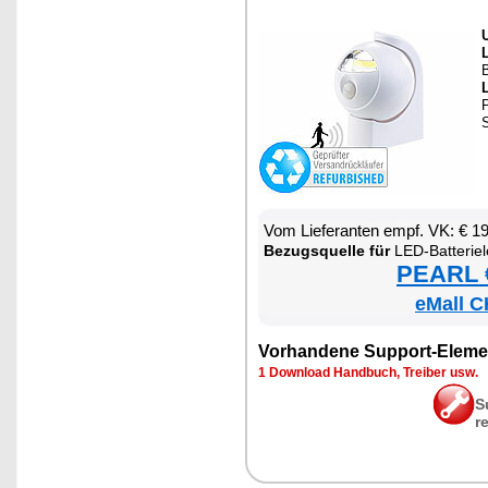
U
B
S
Vom Lie­fe­ran­ten empf. VK: € 1
Be­zugs­quel­le für
LED-Bat­te­ri­e­leuch­
PEARL €
eMall C
Vor­han­de­ne Sup­port-Ele­me
1 Down­load Hand­buch, Trei­ber usw.
S
r