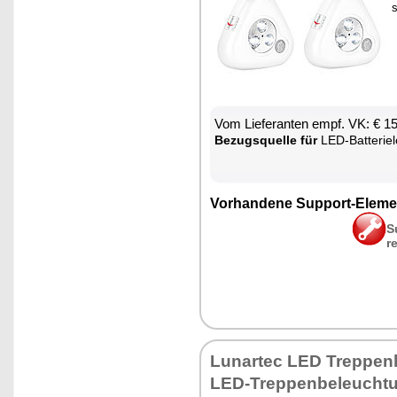
Vom Lie­fe­ran­ten empf. VK: € 1
Be­zugs­quel­le für
LED-Bat­te­ri­e­leuch­
Vor­han­de­ne Sup­port-Ele­me
S
r
Lun­ar­tec LED Trep­pen­
LED-Trep­pen­be­leuch­tu