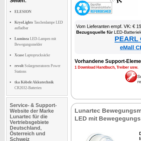
Seiten:
ELESION
KryoLights
Taschenlampe LED
Vom Lie­fe­ran­ten empf. VK: € 1
aufladbar
Be­zugs­quel­le für
LED-Bat­te­ri­e­leuch­
PEARL €
Luminea
LED-Lampen mit
Bewegungsmelder
eMall C
Xcase
Laptoprucksäcke
Vor­han­de­ne Sup­port-Ele­me
revolt
Solargeneratoren Power
1 Down­load Hand­buch, Trei­ber usw.
Stations
S
r
tka Köbele Akkutechnik
CR2032-Batterien
Service- & Support-
Lun­ar­tec Be­we­gungs­m
Website der Marke
Lunartec für die
LED mit Be­we­ge­gungs­
Vertriebsgebiete
Deutschland,
Österreich und
l
Schweiz