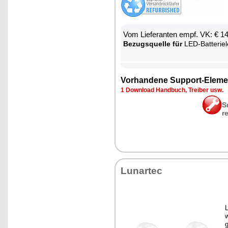
Vom Lie­fe­ran­ten empf. VK: € 1
Be­zugs­quel­le für
LED-Bat­te­ri­e­leuch­
Vor­han­de­ne Sup­port-Ele­me
1 Down­load Hand­buch, Trei­ber usw.
S
r
Lun­ar­tec
w
g