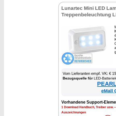
Lun­ar­tec Mi­ni LED Lam­
Trep­pen­be­leuch­tung LE
M
d
K
a
g
Vom Lie­fe­ran­ten empf. VK: € 1
Be­zugs­quel­le für
LED-Bat­te­ri­e­leuch­
PEARL 
eMall 
Vor­han­de­ne Sup­port-Ele­me
1 Down­load Hand­buch, Trei­ber usw.
Aus­zeich­nun­gen