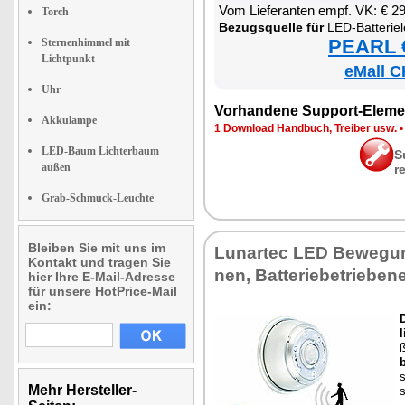
Vom Lie­fe­ran­ten empf. VK: € 2
Torch
Be­zugs­quel­le für
LED-Bat­te­ri­e­leuch­
PEARL €
Sternenhimmel mit
Lichtpunkt
eMall C
Uhr
Vor­han­de­ne Sup­port-Ele­me
Akkulampe
1 Down­load Hand­buch, Trei­ber usw.
LED-Baum Lichterbaum
S
außen
r
Grab-Schmuck-Leuchte
Bleiben Sie mit uns im
Lun­ar­tec LED Be­we­gun
Kontakt und tragen Sie
nen, Bat­te­rie­be­trie­be­
hier Ihre E-Mail-Adresse
für unsere HotPrice-Mail
ein:
l
b
s
Mehr Hersteller-
s