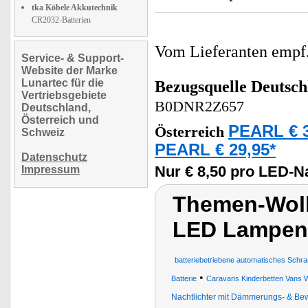
tka Köbele Akkutechnik
CR2032-Batterien
Vom Lieferanten emp
Service- & Support-
Website der Marke
Lunartec für die
Bezugsquelle
Deutsch
Vertriebsgebiete
B0DNR2Z657
Deutschland,
Österreich und
PEARL € 3
Österreich
Schweiz
PEARL € 29,95*
Datenschutz
Nur € 8,50 pro LED-Na
Impressum
Themen-Wolk
LED Lampen
batteriebetriebene automatisches Schra
•
Batterie
Caravans Kinderbetten Vans W
Nachtlichter mit Dämmerungs- & B