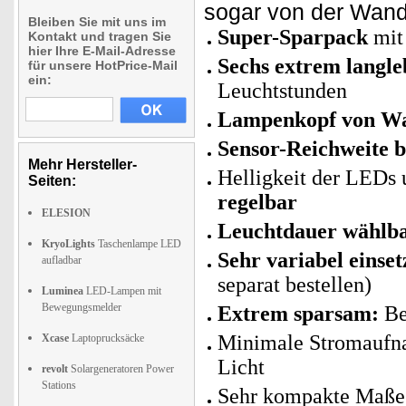
sogar von der Wan
Bleiben Sie mit uns im
Super-Sparpack
mit
Kontakt und tragen Sie
hier Ihre E-Mail-Adresse
Sechs extrem langl
für unsere HotPrice-Mail
ein:
Leuchtstunden
Lampenkopf von W
Sensor-Reichweite b
Mehr Hersteller-
Helligkeit der LEDs
Seiten:
regelbar
ELESION
Leuchtdauer wählba
KryoLights
Taschenlampe LED
Sehr variabel einset
aufladbar
separat bestellen)
Luminea
LED-Lampen mit
Bewegungsmelder
Extrem sparsam:
Be
Minimale Stromaufn
Xcase
Laptoprucksäcke
Licht
revolt
Solargeneratoren Power
Stations
Sehr kompakte Maße: