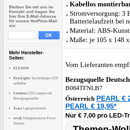
Kabellos montierba
Bleiben Sie mit uns im
Kontakt und tragen Sie
Stromversorgung: 3 B
hier Ihre E-Mail-Adresse
Batterielaufzeit bei
für unsere HotPrice-Mail
ein:
Material: ABS-Kunst
Maße: je 105 x 148 x
Mehr Hersteller-
Seiten:
Vom Lieferanten emp
ELESION
Bezugsquelle
Deutsch
KryoLights
Taschenlampe LED
aufladbar
B084TFNLB7
Luminea
LED-Lampen mit
PEARL € 2
Österreich
Bewegungsmelder
PEARL € 19,95*
Xcase
Laptoprucksäcke
Nur € 7,00 pro LED-T
revolt
Solargeneratoren Power
Stations
Themen-Wolk