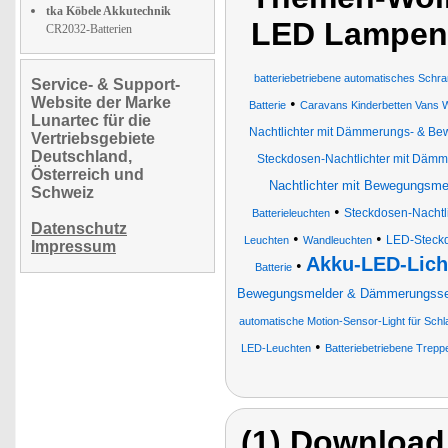
tka Köbele Akkutechnik
LED Lampen
CR2032-Batterien
batteriebetriebene automatisches Schra
Service- & Support-
Website der Marke
•
Batterie
Caravans Kinderbetten Vans W
Lunartec für die
Nachtlichter mit Dämmerungs- & B
Vertriebsgebiete
Deutschland,
Steckdosen-Nachtlichter mit Däm
Österreich und
Nachtlichter mit Bewegungsme
Schweiz
•
Steckdosen-Nachtli
Batterieleuchten
Datenschutz
•
•
LED-Steckd
Leuchten
Wandleuchten
Impressum
Akku-LED-Lich
•
Batterie
Bewegungsmelder & Dämmerungsse
automatische Motion-Sensor-Light für Sch
•
LED-Leuchten
Batteriebetriebene Trep
(1) Download