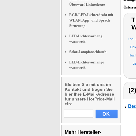
Überwurf-Lichterkette
Österre
RGB-LED-Lichterdraht mit
T
WLAN, App- und Sprach-
Steuerung
W
LED-Lichtervorhang
Led-L
warmweiß
Dek
Solar-Lampionschlauch
Hoch
LED-Lichtervorhänge
Le
warmweiß
Bleiben Sie mit uns im
(2
Kontakt und tragen Sie
hier Ihre E-Mail-Adresse
für unsere HotPrice-Mail
ein:
Bed
Mehr Hersteller-