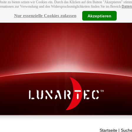
bsite zu bieten setzen wir Cookies ein. Durch das Klicken auf den Button "Akzeptieren" stim
ormationen zur Verwendung und den Widerspruchsmöglichkeiten finden Sie im Bereich
Daten
Nur essenzielle Cookies zulassen
Akzeptieren
Startseite
| Suche