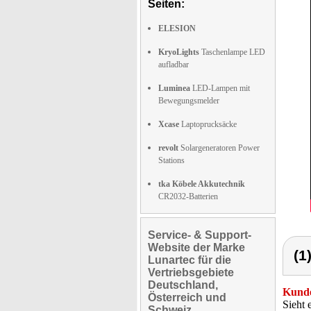
Seiten:
ELESION
KryoLights
Taschenlampe LED
aufladbar
Luminea
LED-Lampen mit
Bewegungsmelder
Xcase
Laptoprucksäcke
revolt
Solargeneratoren Power
Stations
tka Köbele Akkutechnik
CR2032-Batterien
Service- & Support-
Website der Marke
(1
Lunartec für die
Vertriebsgebiete
Deutschland,
Kunde
Österreich und
Sieht 
Schweiz