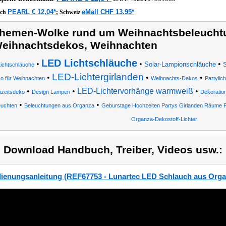
PEARL € 12,04*
eMall CHF 13.95*
ich
;
Schweiz
hemen-Wolke rund um Weihnachtsbeleucht
eihnachtsdekos, Weihnachten
LED Lichtschläuche
•
•
•
Solar-Lampionschläuche
S
ichtschläuche
LED-Lichtergirlanden
•
•
•
o für Weihnachten
Weihnachts-Dekos
Partylic
•
•
LED-Lichtervorhänge warmweiß
•
zeitsdeko
Design Lampen
Dekoratio
•
•
uchten
Beleuchtungen aus Organza
Geburstage Hochzeiten Partys Girlanden Räume Fe
Organza-Dekostoff-Lichter
) Download Handbuch, Treiber, Videos usw.:
ienungsanleitung (REF67753 - Lunartec LED Schlauch aus Orga