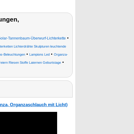
ungen,
•
olar-Tannenbaum-Überwurf-Lichterkette
hterketten Lichterdrähte Skulpturen leuchtende
•
•
ns-Beleuchtungen
Lampions Led
Organza-
•
iern Riesen Stoffe Laternen Geburtstage
nza, Organzaschlauch mit Licht)