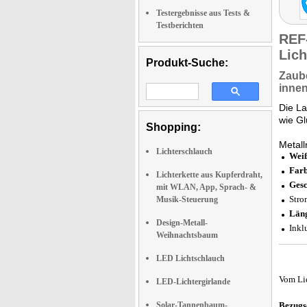
Testergebnisse aus Tests &
Testberichten
REF
Lich
Produkt-Suche:
Zaube
inne
Die L
wie G
Shopping:
Metall
Lichterschlauch
Weiß
Farb
Lichterkette aus Kupferdraht,
Gesc
mit WLAN, App, Sprach- &
Stro
Musik-Steuerung
Län
Design-Metall-
Inkl
Weihnachtsbaum
LED Lichtschlauch
Vom Li
LED-Lichtergirlande
Solar-Tannenbaum-
Bezugs