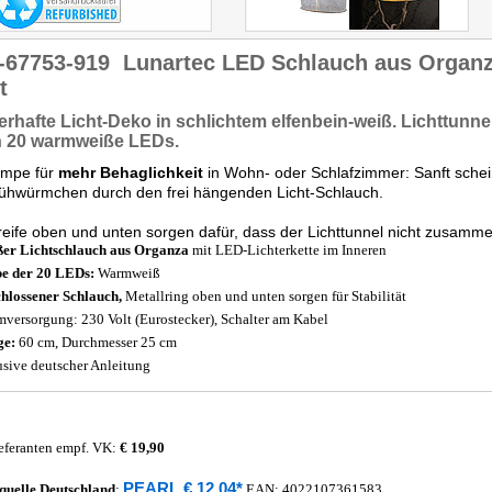
-67753-919
Lunartec LED Schlauch aus Organz
t
rhafte Licht-Deko
in schlichtem elfenbein-weiß. Lichttunne
n 20 warmweiße LEDs.
ampe für
mehr Behaglichkeit
in Wohn- oder Schlafzimmer: Sanft sche
lühwürmchen durch den frei hängenden Licht-Schlauch.
reife oben und unten sorgen dafür, dass der Lichttunnel nicht zusamme
er Lichtschlauch aus Organza
mit LED-Lichterkette im Inneren
e der 20 LEDs:
Warmweiß
hlossener Schlauch,
Metallring oben und unten sorgen für Stabilität
mversorgung: 230 Volt (Eurostecker), Schalter am Kabel
ge:
60 cm, Durchmesser 25 cm
usive deutscher Anleitung
eferanten empf. VK:
€ 19,90
PEARL € 12,04*
quelle
Deutschland
:
EAN:
4022107361583