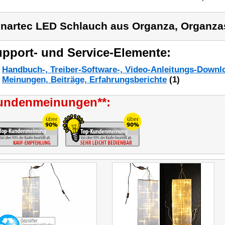
nartec LED Schlauch aus Organza, Organzas
pport- und Service-Elemente:
Handbuch-, Treiber-Software-, Video-Anleitungs-Downl
Meinungen, Beiträge, Erfahrungsberichte
(1)
undenmeinungen**: