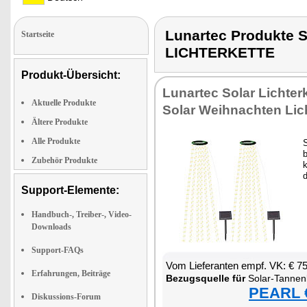
Lunartec Produkt
Startseite
LICHTERKETTE
Produkt-Übersicht:
Lun­ar­tec So­lar Lich­ter
Aktuelle Produkte
So­lar Weih­nach­ten Lich­
Ältere Produkte
Alle Produkte
S
Zubehör Produkte
k
d
Support-Elemente:
Handbuch-, Treiber-, Video-
Downloads
Support-FAQs
Vom Lie­fe­ran­ten empf. VK: € 7
Erfahrungen, Beiträge
Be­zugs­quel­le für
So­lar-Tan­nen­baum-
PEARL €
Diskussions-Forum