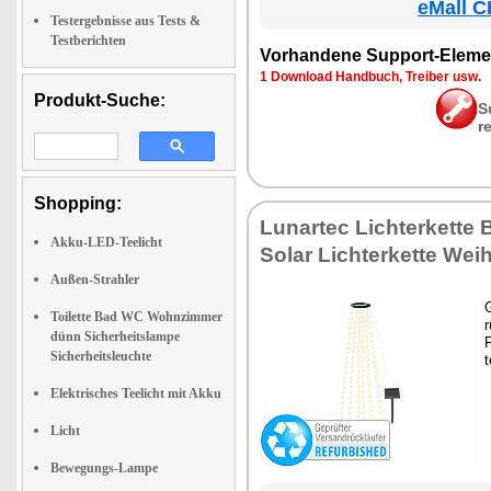
eMall C
Testergebnisse aus Tests &
Testberichten
Vor­han­de­ne Sup­port-Ele­me
1 Down­load Hand­buch, Trei­ber usw.
Produkt-Suche:
S
r
Shopping:
Lun­ar­tec Lich­ter­ket­te
Akku-LED-Teelicht
So­lar Lich­ter­ket­te We
Außen-Strahler
G
Toilette Bad WC Wohnzimmer
r
dünn Sicherheitslampe
P
Sicherheitsleuchte
t
Elektrisches Teelicht mit Akku
Licht
Bewegungs-Lampe