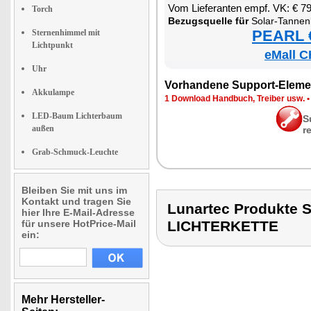
Vom Lie­fe­ran­ten empf. VK: € 7
Torch
Be­zugs­quel­le für
So­lar-Tan­nen­baum-
PEARL €
Sternenhimmel mit
Lichtpunkt
eMall C
Uhr
Vor­han­de­ne Sup­port-Ele­me
Akkulampe
1 Down­load Hand­buch, Trei­ber usw.
LED-Baum Lichterbaum
S
außen
r
Grab-Schmuck-Leuchte
Bleiben Sie mit uns im
Kontakt und tragen Sie
Lunartec Produkt
hier Ihre E-Mail-Adresse
für unsere HotPrice-Mail
LICHTERKETTE
ein:
Mehr Hersteller-