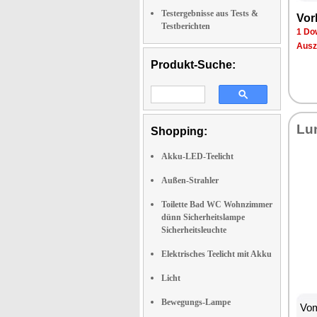
Testergebnisse aus Tests &
Vor­
Testberichten
1 Dow
Aus­z
Produkt-Suche:
Lun
Shopping:
Akku-LED-Teelicht
Außen-Strahler
Toilette Bad WC Wohnzimmer
dünn Sicherheitslampe
Sicherheitsleuchte
Elektrisches Teelicht mit Akku
Licht
Bewegungs-Lampe
Vom