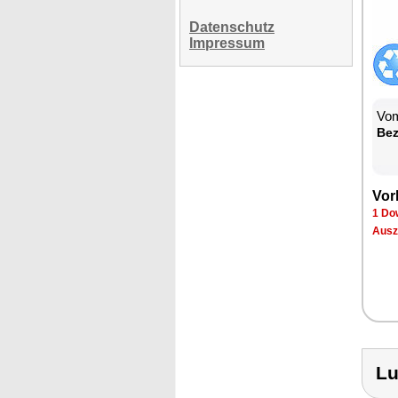
Datenschutz
Impressum
Vom
Be­
Vor­
1 Dow
Aus­z
Lu