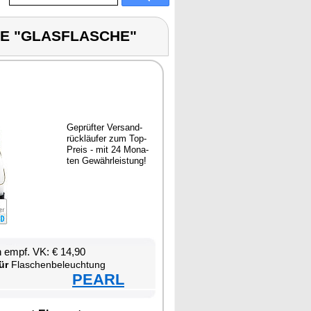
TE "GLASFLASCHE"
Ge­prüf­ter Ver­sand­
rück­läu­fer zum Top-
Preis - mit 24 Mo­na­
ten Ge­währ­leis­tung!
en empf. VK: € 14,90
ür
Fla­schen­be­leuch­tung
PEARL