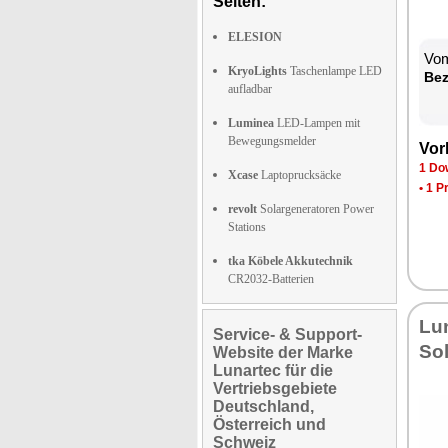
Seiten:
ELESION
Vom
KryoLights
Taschenlampe LED
Be­
aufladbar
Luminea
LED-Lampen mit
Bewegungsmelder
Vor­
1 Dow
Xcase
Laptoprucksäcke
•
1 P
revolt
Solargeneratoren Power
Stations
tka Köbele Akkutechnik
CR2032-Batterien
Lun
Service- & Support-
So­
Website der Marke
Lunartec für die
Vertriebsgebiete
Deutschland,
Österreich und
Schweiz