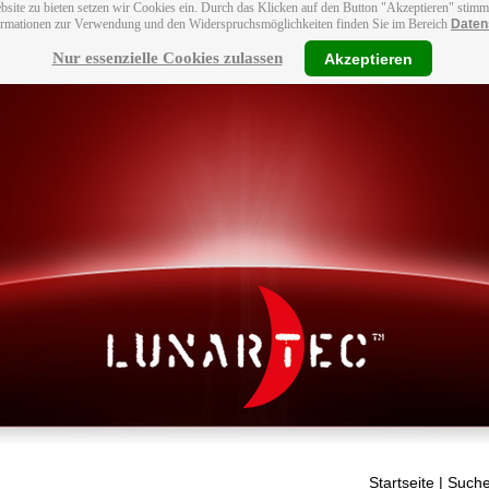
bsite zu bieten setzen wir Cookies ein. Durch das Klicken auf den Button "Akzeptieren" stim
ormationen zur Verwendung und den Widerspruchsmöglichkeiten finden Sie im Bereich
Daten
Nur essenzielle Cookies zulassen
Akzeptieren
Startseite
| Suche