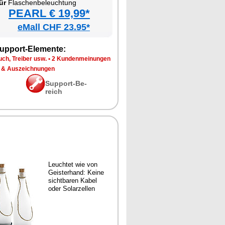
ür
Fla­schen­be­leuch­tung
PEARL € 19,99*
eMall CHF 23.95*
up­port-Ele­men­te:
ch, Trei­ber usw.
•
2 Kun­den­mei­nun­gen
 & Aus­zeich­nun­gen
Sup­port-Be­
reich
Leuch­tet wie von
Geis­ter­hand: Kei­ne
sicht­ba­ren Ka­bel
oder So­lar­zel­len