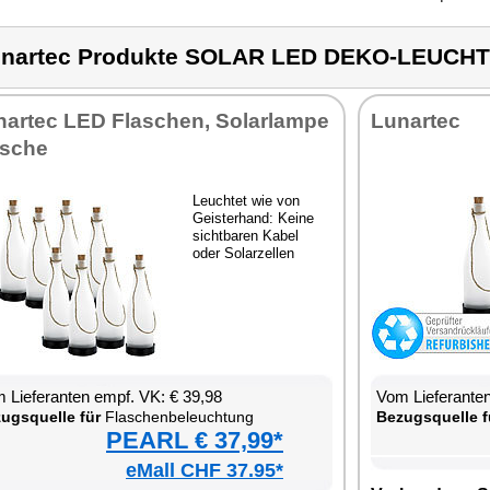
nartec Produkte SOLAR LED DEKO-LEUCH
­ar­tec LED Fla­schen, So­lar­lam­pe
Lun­ar­tec
­sche
Leuch­tet wie von
Geis­ter­hand: Kei­ne
sicht­ba­ren Ka­bel
oder So­lar­zel­len
 Lie­fe­ran­ten empf. VK: € 39,98
Vom Lie­fe­ran­t
zugs­quel­le für
Fla­schen­be­leuch­tung
Be­zugs­quel­le f
PEARL € 37,99*
eMall CHF 37.95*