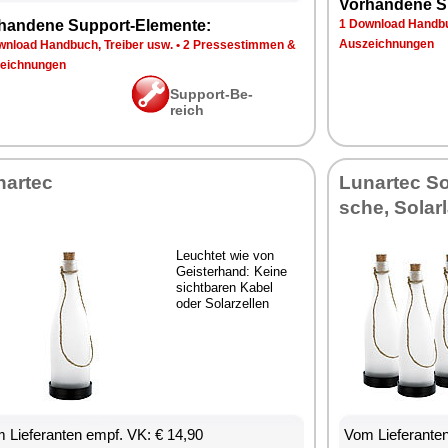
Vor­han­de­ne S
han­de­ne Sup­port-Ele­men­te:
1 Down­load Hand­bu
Aus­zeich­nun­gen
n­load Hand­buch, Trei­ber usw.
•
2 Pres­se­stim­men &
eich­nun­gen
Sup­port-Be­
reich
­ar­tec
Lun­ar­tec So­
sche, So­lar
Leuch­tet wie von
Geis­ter­hand: Kei­ne
sicht­ba­ren Ka­bel
oder So­lar­zel­len
 Lie­fe­ran­ten empf. VK: € 14,90
Vom Lie­fe­ran­t