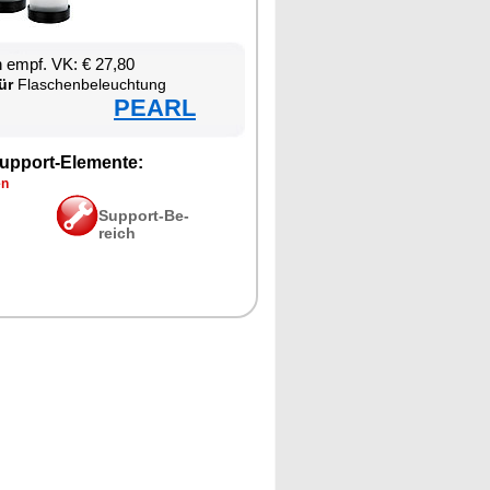
en empf. VK: € 27,80
ür
Fla­schen­be­leuch­tung
PEARL
up­port-Ele­men­te:
en
Sup­port-Be­
reich