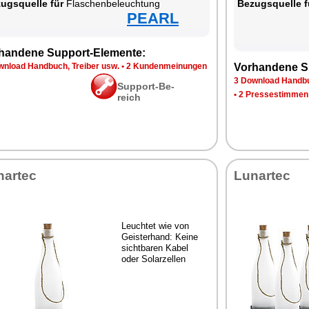
zugs­quel­le für
Fla­schen­be­leuch­tung
Be­zugs­quel­le f
PEARL
han­de­ne Sup­port-Ele­men­te:
n­load Hand­buch, Trei­ber usw.
•
2 Kun­den­mei­nun­gen
Vor­han­de­ne S
3 Down­load Hand­bu
Sup­port-Be­
•
2 Pres­se­stim­men
reich
­ar­tec
Lun­ar­tec
Leuch­tet wie von
Geis­ter­hand: Kei­ne
sicht­ba­ren Ka­bel
oder So­lar­zel­len