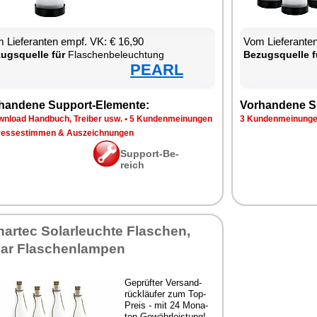
 Lie­fe­ran­ten empf. VK: € 16,90
Vom Lie­fe­ran­t
zugs­quel­le für
Fla­schen­be­leuch­tung
Be­zugs­quel­le f
PEARL
han­de­ne Sup­port-Ele­men­te:
Vor­han­de­ne S
n­load Hand­buch, Trei­ber usw.
•
5 Kun­den­mei­nun­gen
3 Kun­den­mei­nun­g
res­se­stim­men & Aus­zeich­nun­gen
Sup­port-Be­
reich
­ar­tec So­lar­leuch­te Fla­schen,
lar Fla­schen­lam­pen
Ge­prüf­ter Ver­sand­
rück­läu­fer zum Top-
Preis - mit 24 Mo­na­
ten Ge­währ­leis­tung!