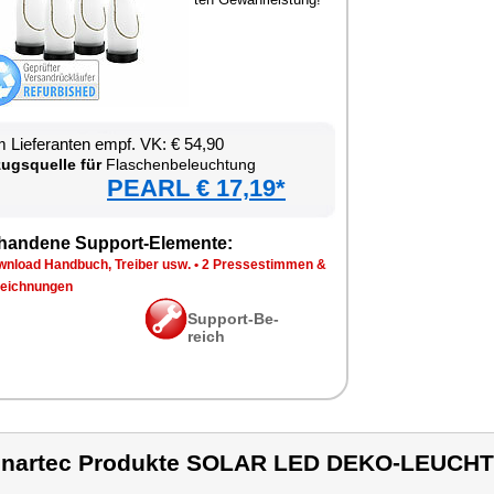
 Lie­fe­ran­ten empf. VK: € 54,90
zugs­quel­le für
Fla­schen­be­leuch­tung
PEARL € 17,19*
han­de­ne Sup­port-Ele­men­te:
n­load Hand­buch, Trei­ber usw.
•
2 Pres­se­stim­men &
eich­nun­gen
Sup­port-Be­
reich
nartec Produkte SOLAR LED DEKO-LEUCH