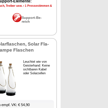
up­port-Ele­men­te:
ch, Trei­ber usw.
•
1 Pres­se­stim­men &
Sup­port-Be­
reich
lar­fla­schen, So­lar Fla­
­lam­pe Fla­schen
Leuch­tet wie von
Geis­ter­hand: Kei­ne
sicht­ba­ren Ka­bel
oder So­lar­zel­len
en empf. VK: € 54,90