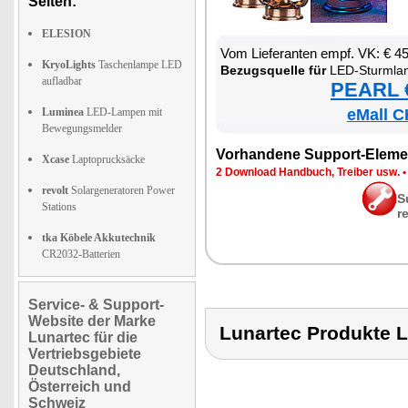
Seiten:
ELESION
Vom Lie­fe­ran­ten empf. VK: € 4
KryoLights
Taschenlampe LED
Be­zugs­quel­le für
LED-Sturm­lam­pe mi
aufladbar
PEARL €
Luminea
LED-Lampen mit
eMall C
Bewegungsmelder
Vor­han­de­ne Sup­port-Ele­me
Xcase
Laptoprucksäcke
2 Down­load Hand­buch, Trei­ber usw.
revolt
Solargeneratoren Power
S
Stations
r
tka Köbele Akkutechnik
CR2032-Batterien
Service- & Support-
Website der Marke
Lunartec Produkt
Lunartec für die
Vertriebsgebiete
Deutschland,
Österreich und
Schweiz