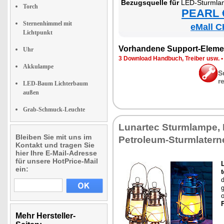
Be­zugs­quel­le für
LED-Sturm­lam­pe mi
Torch
PEARL €
Sternenhimmel mit
eMall C
Lichtpunkt
Vor­han­de­ne Sup­port-Ele­me
Uhr
3 Down­load Hand­buch, Trei­ber usw.
Akkulampe
S
r
LED-Baum Lichterbaum
außen
Grab-Schmuck-Leuchte
Lun­ar­tec Sturm­lam­pe, 
Bleiben Sie mit uns im
Pe­tro­le­um-Sturm­la­ter­n
Kontakt und tragen Sie
hier Ihre E-Mail-Adresse
für unsere HotPrice-Mail
L
ein:
t
d
g
Mehr Hersteller-