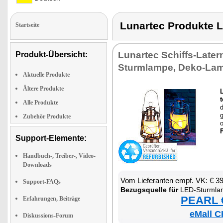
Lunartec Produkt
Startseite
Lun­ar­tec Schiffs-La­ter­
Produkt-Übersicht:
Sturm­lam­pe, De­ko-Lam­
Aktuelle Produkte
Ältere Produkte
L
t
Alle Produkte
d
g
Zubehör Produkte
Support-Elemente:
Handbuch-, Treiber-, Video-
Downloads
Vom Lie­fe­ran­ten empf. VK: € 3
Support-FAQs
Be­zugs­quel­le für
LED-Sturm­lam­pe mi
PEARL €
Erfahrungen, Beiträge
eMall C
Diskussions-Forum