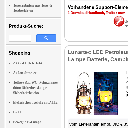
Testergebnisse aus Tests &
Vor­han­de­ne Sup­port-Ele­me
Testberichten
1 Down­load Hand­buch, Trei­ber usw.
S
r
Produkt-Suche:
Lun­ar­tec LED Pe­tro­le­
Shopping:
Lam­pe Bat­te­rie, Cam­
Akku-LED-Teelicht
Außen-Strahler
L
t
d
Toilette Bad WC Wohnzimmer
g
dünn Sicherheitslampe
Sicherheitsleuchte
Elektrisches Teelicht mit Akku
Licht
Bewegungs-Lampe
Vom Lie­fe­ran­ten empf. VK: € 3