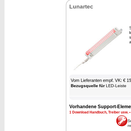
Lun­ar­tec
S
k
s
a
Vom Lie­fe­ran­ten empf. VK: € 1
Be­zugs­quel­le für
LED-Leis­te
Vor­han­de­ne Sup­port-Ele­me
1 Down­load Hand­buch, Trei­ber usw.
S
r