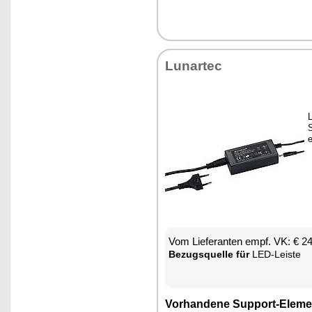
Lun­ar­tec
L
e
Vom Lie­fe­ran­ten empf. VK: € 2
Be­zugs­quel­le für
LED-Leis­te
Vor­han­de­ne Sup­port-Ele­me