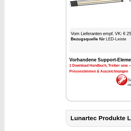
Vom Lie­fe­ran­ten empf. VK: € 2
Be­zugs­quel­le für
LED-Leis­te
Vor­han­de­ne Sup­port-Ele­me
1 Down­load Hand­buch, Trei­ber usw.
Pres­se­stim­men & Aus­zeich­nun­gen
S
r
Lunartec Produkte 