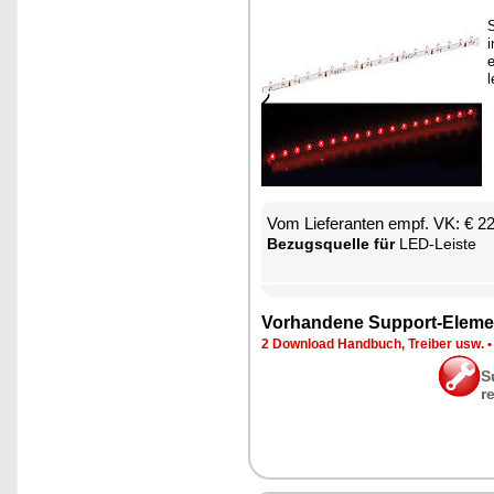
S
i
e
l
Vom Lie­fe­ran­ten empf. VK: € 2
Be­zugs­quel­le für
LED-Leis­te
Vor­han­de­ne Sup­port-Ele­me
2 Down­load Hand­buch, Trei­ber usw.
S
r