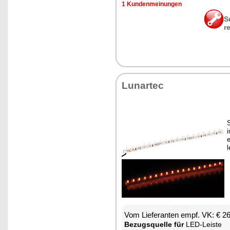
1 Kun­den­mei­nun­gen
S
r
Lun­ar­tec
S
i
e
l
Vom Lie­fe­ran­ten empf. VK: € 2
Be­zugs­quel­le für
LED-Leis­te