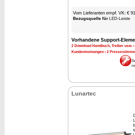
Vom Lie­fe­ran­ten empf. VK: € 9
Be­zugs­quel­le für
LED-Leis­te
Vor­han­de­ne Sup­port-Ele­me
2 Down­load Hand­buch, Trei­ber usw.
Kun­den­mei­nun­gen
•
2 Pres­se­stim­m
S
r
Lun­ar­tec
D
L
b
t