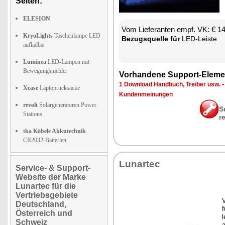
Seiten:
ELESION
Vom Lie­fe­ran­ten empf. VK: € 1
KryoLights
Taschenlampe LED
Be­zugs­quel­le für
LED-Leis­te
aufladbar
Luminea
LED-Lampen mit
Bewegungsmelder
Vor­han­de­ne Sup­port-Ele­me
1 Down­load Hand­buch, Trei­ber usw.
Xcase
Laptoprucksäcke
Kun­den­mei­nun­gen
revolt
Solargeneratoren Power
S
Stations
r
tka Köbele Akkutechnik
CR2032-Batterien
Lun­ar­tec
Service- & Support-
Website der Marke
Lunartec für die
Vertriebsgebiete
V
Deutschland,
f
Österreich und
l
Schweiz
a