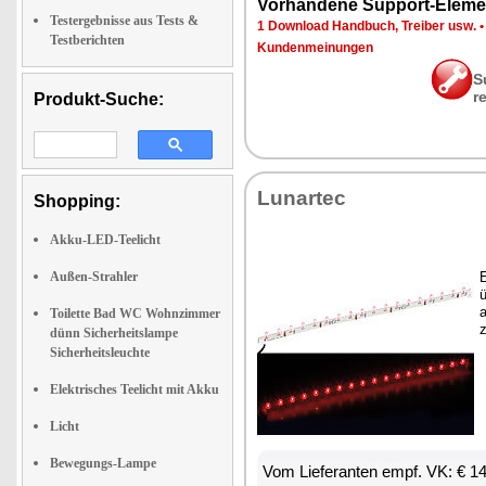
Vor­han­de­ne Sup­port-Ele­me
Testergebnisse aus Tests &
1 Down­load Hand­buch, Trei­ber usw.
Testberichten
Kun­den­mei­nun­gen
S
r
Produkt-Suche:
Lun­ar­tec
Shopping:
Akku-LED-Teelicht
Außen-Strahler
E
ü
a
Toilette Bad WC Wohnzimmer
z
dünn Sicherheitslampe
Sicherheitsleuchte
Elektrisches Teelicht mit Akku
Licht
Bewegungs-Lampe
Vom Lie­fe­ran­ten empf. VK: € 1