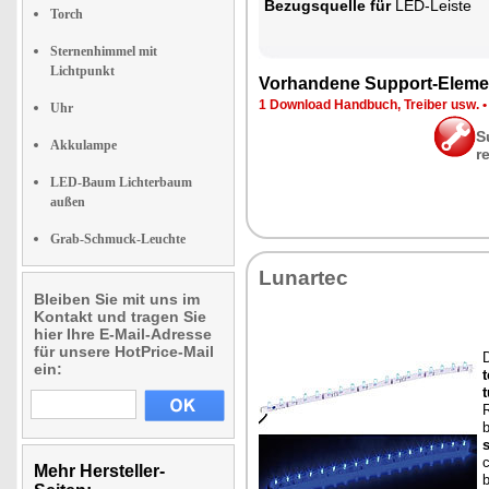
Be­zugs­quel­le für
LED-Leis­te
Torch
Sternenhimmel mit
Lichtpunkt
Vor­han­de­ne Sup­port-Ele­me
1 Down­load Hand­buch, Trei­ber usw.
Uhr
S
Akkulampe
r
LED-Baum Lichterbaum
außen
Grab-Schmuck-Leuchte
Lun­ar­tec
Bleiben Sie mit uns im
Kontakt und tragen Sie
hier Ihre E-Mail-Adresse
für unsere HotPrice-Mail
ein:
t
R
s
c
Mehr Hersteller-
b