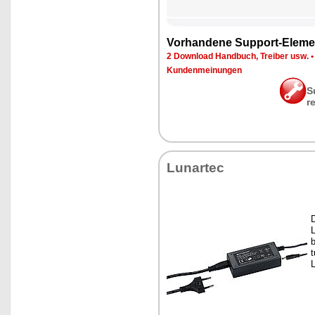
Vor­han­de­ne Sup­port-Ele­me
2 Down­load Hand­buch, Trei­ber usw.
Kun­den­mei­nun­gen
S
r
Lun­ar­tec
D
L
b
t