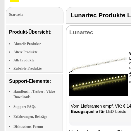
Lunartec Produkte 
Startseite
Lun­ar­tec
Produkt-Übersicht:
Aktuelle Produkte
Ältere Produkte
Alle Produkte
g
Zubehör Produkte
z
Support-Elemente:
c
Handbuch-, Treiber-, Video-
Downloads
Vom Lie­fe­ran­ten empf. VK: € 1
Support-FAQs
Be­zugs­quel­le für
LED-Leis­te
Erfahrungen, Beiträge
Diskussions-Forum