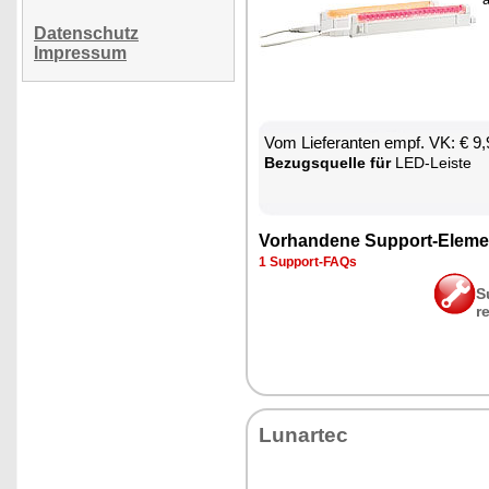
Datenschutz
Impressum
Vom Lie­fe­ran­ten empf. VK: € 9
Be­zugs­quel­le für
LED-Leis­te
Vor­han­de­ne Sup­port-Ele­me
1 Sup­port-FAQs
S
r
Lun­ar­tec