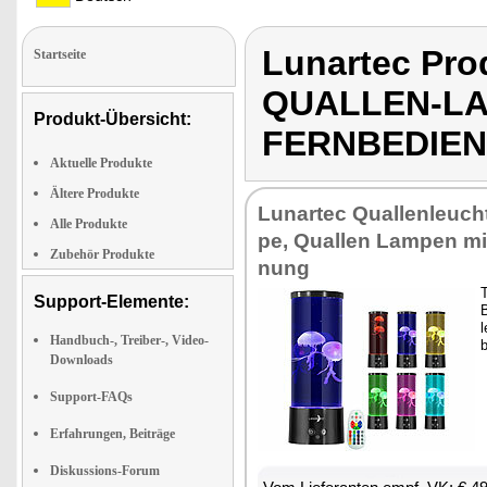
Lunartec Pr
Startseite
QUALLEN-LA
Produkt-Übersicht:
FERNBEDIE
Aktuelle Produkte
Ältere Produkte
Lun­ar­tec Qual­len­leuch­t
Alle Produkte
pe, Qual­len Lam­pen mit
Zubehör Produkte
nung
T
Support-Elemente:
l
Handbuch-, Treiber-, Video-
b
Downloads
Support-FAQs
Erfahrungen, Beiträge
Diskussions-Forum