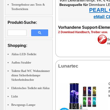
Vom Lie­fe­ran­ten empf. VK: € 4
Be­zugs­quel­le für
Dimm­ba­re LED-Qual­len-Lam­pe 
Testergebnisse aus Tests &
PEARL €
Testberichten
eMall C
Produkt-Suche:
Vor­han­de­ne Sup­port-Ele­me
2 Down­load Hand­buch, Trei­ber usw.
S
r
Shopping:
Akku-LED-Teelicht
Außen-Strahler
Lun­ar­tec
Toilette Bad WC Wohnzimmer
dünn Sicherheitslampe
Sicherheitsleuchte
G
r
Elektrisches Teelicht mit Akku
P
t
Licht
Bewegungs-Lampe