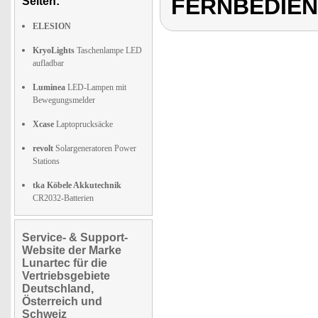
FERNBEDIE
Seiten:
ELESION
KryoLights
Taschenlampe LED
aufladbar
Luminea
LED-Lampen mit
Bewegungsmelder
Xcase
Laptoprucksäcke
revolt
Solargeneratoren Power
Stations
tka Köbele Akkutechnik
CR2032-Batterien
Service- & Support-
Website der Marke
Lunartec für die
Vertriebsgebiete
Deutschland,
Österreich und
Schweiz