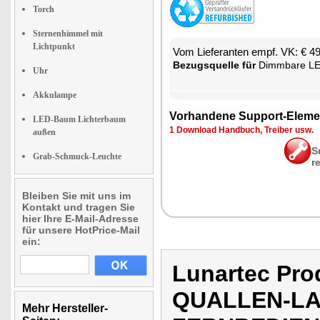
Torch
Sternenhimmel mit
Lichtpunkt
Vom Lie­fe­ran­ten empf. VK: € 4
Be­zugs­quel­le für
Dimm­ba­re LED-Qual­len-Lam­pe 
Uhr
Akkulampe
Vor­han­de­ne Sup­port-Ele­me
LED-Baum Lichterbaum
1 Down­load Hand­buch, Trei­ber usw.
außen
S
Grab-Schmuck-Leuchte
r
Bleiben Sie mit uns im
Kontakt und tragen Sie
hier Ihre E-Mail-Adresse
für unsere HotPrice-Mail
ein:
Lunartec Pr
QUALLEN-LA
Mehr Hersteller-