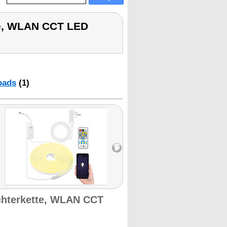
te, WLAN CCT LED
oads
(1)
chterkette, WLAN CCT