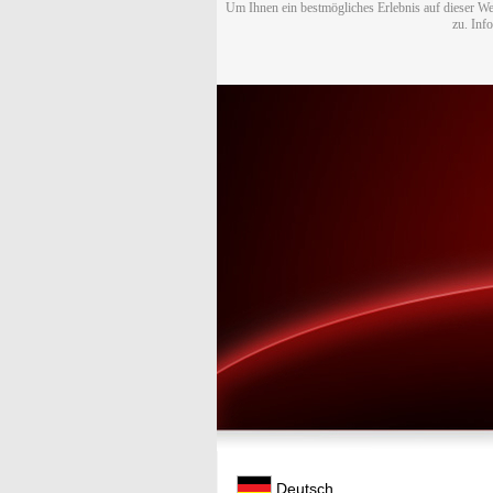
Um Ihnen ein bestmögliches Erlebnis auf dieser We
zu. Inf
Deutsch