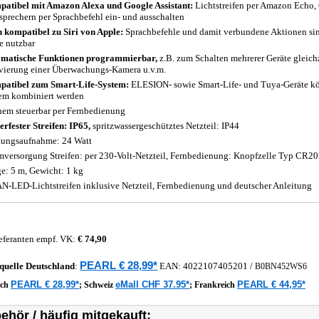
atibel mit Amazon Alexa und Google Assistant:
Lichtstreifen per Amazon Echo
sprechern per Sprachbefehl ein- und ausschalten
 kompatibel zu Siri von Apple:
Sprachbefehle und damit verbundene Aktionen sind
e nutzbar
matische Funktionen programmierbar,
z.B. zum Schalten mehrerer Geräte gleichz
vierung einer Überwachungs-Kamera u.v.m.
atibel zum Smart-Life-System:
ELESION- sowie Smart-Life- und Tuya-Geräte k
em kombiniert werden
em steuerbar per Fernbedienung
erfester Streifen: IP65,
spritzwassergeschütztes Netzteil: IP44
tungsaufnahme: 24 Watt
mversorgung Streifen: per 230-Volt-Netzteil, Fernbedienung: Knopfzelle Typ CR20
e: 5 m, Gewicht: 1 kg
-LED-Lichtstreifen inklusive Netzteil, Fernbedienung und deutscher Anleitung
eferanten empf. VK:
€ 74,90
PEARL € 28,99*
quelle
Deutschland
:
EAN:
4022107405201
/
B0BN452WS6
PEARL € 28,99*
eMall CHF 37.95*
PEARL € 44,95*
ich
;
Schweiz
;
Frankreich
ehör / häufig mitgekauft: