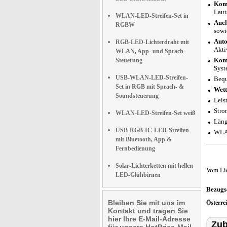
Komp
Laut
WLAN-LED-Streifen-Set in
Auch
RGBW
sowi
Auto
RGB-LED-Lichterdraht mit
Akti
WLAN, App- und Sprach-
Komp
Steuerung
Syst
USB-WLAN-LED-Streifen-
Bequ
Set in RGB mit Sprach- &
Wett
Soundsteuerung
Leis
Stro
WLAN-LED-Streifen-Set weiß
Läng
USB-RGB-IC-LED-Streifen
WLAN
mit Bluetooth, App &
Fernbedienung
Solar-Lichterketten mit hellen
Vom Li
LED-Glühbirnen
Bezugs
Bleiben Sie mit uns im
Österre
Kontakt und tragen Sie
hier Ihre E-Mail-Adresse
Zub