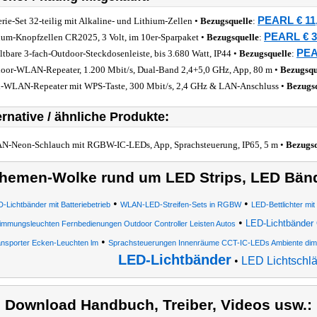
PEARL € 11
erie-Set 32-teilig mit Alkaline- und Lithium-Zellen •
Bezugsquelle
:
PEARL € 3
ium-Knopfzellen CR2025, 3 Volt, im 10er-Sparpaket •
Bezugsquelle
:
PEA
ltbare 3-fach-Outdoor-Steckdosenleiste, bis 3.680 Watt, IP44 •
Bezugsquelle
:
oor-WLAN-Repeater, 1.200 Mbit/s, Dual-Band 2,4+5,0 GHz, App, 80 m •
Bezugsqu
-WLAN-Repeater mit WPS-Taste, 300 Mbit/s, 2,4 GHz & LAN-Anschluss •
Bezugs
ernative / ähnliche Produkte:
-Neon-Schlauch mit RGBW-IC-LEDs, App, Sprachsteuerung, IP65, 5 m •
Bezugsq
hemen-Wolke rund um LED Strips, LED Bänd
•
•
-Lichtbänder mit Batteriebetrieb
WLAN-LED-Streifen-Sets in RGBW
LED-Bettlichter m
•
LED-Lichtbänder
immungsleuchten Fernbedienungen Outdoor Controller Leisten Autos
•
nsporter Ecken-Leuchten lm
Sprachsteuerungen Innenräume CCT-IC-LEDs Ambiente dimmb
LED-Lichtbänder
•
LED Lichtschl
) Download Handbuch, Treiber, Videos usw.: