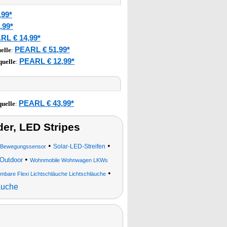
,99*
,99*
RL € 14,99*
PEARL € 51,99*
elle
:
PEARL € 12,99*
quelle
:
PEARL € 43,99*
uelle
:
er, LED Stripes
•
•
Solar-LED-Streifen
it Bewegungssensor
•
 Outdoor
Wohnmobile Wohnwagen LKWs
•
are Flexi Lichtschläuche Lichtschläuche
äuche