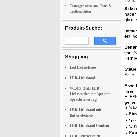
Testergebnisse aus Tests &
Setze
Testberichten
haben 
gleich
Produkt-Suche:
Immer
ein. V
Behal
vom So
Shopping:
Fernb
Led Lichterkette
Steue
Schon 
LED-Lichtband
Erwei
WLAN-RGB-LED-
Ihrem 
Lichtstreifen mit App und
ELESIO
Sprachsteuerung
gemei
WLAN
LED-Lichtband mit
Eins
Batteriebetrieb
Spez
LED-Lichtband Outdoor
WiFi
Kost
LED Lichtschlauch