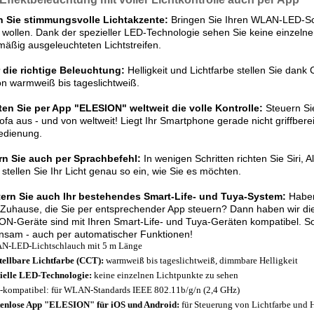
n Sie stimmungsvolle Lichtakzente:
Bringen Sie Ihren WLAN-LED-Schl
wollen. Dank der spezieller LED-Technologie sehen Sie keine einzeln
mäßig ausgeleuchteten Lichtstreifen.
 die richtige Beleuchtung:
Helligkeit und Lichtfarbe stellen Sie da
on warmweiß bis tageslichtweiß.
ten Sie per App "ELESION" weltweit die volle Kontrolle:
Steuern Si
fa aus - und von weltweit! Liegt Ihr Smartphone gerade nicht griffberei
edienung.
rn Sie auch per Sprachbefehl:
In wenigen Schritten richten Sie Siri, 
stellen Sie Ihr Licht genau so ein, wie Sie es möchten.
tern Sie auch Ihr bestehendes Smart-Life- und Tuya-System:
Haben
Zuhause, die Sie per entsprechender App steuern? Dann haben wir die 
N-Geräte sind mit Ihren Smart-Life- und Tuya-Geräten kompatibel. So
nsam - auch per automatischer Funktionen!
-LED-Lichtschlauch mit 5 m Länge
tellbare Lichtfarbe (CCT):
warmweiß bis tageslichtweiß, dimmbare Helligkeit
ielle LED-Technologie:
keine einzelnen Lichtpunkte zu sehen
-kompatibel: für WLAN-Standards IEEE 802.11b/g/n (2,4 GHz)
enlose App "ELESION" für iOS und Android:
für Steuerung von Lichtfarbe und H