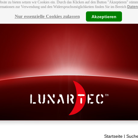
bsite zu bieten setzen wir Cookies ein. Durch das Klicken auf den Button "Akzeptieren" stim
ormationen zur Verwendung und den Widerspruchsmöglichkeiten finden Sie im Bereich
Daten
Nur essenzielle Cookies zulassen
Akzeptieren
Startseite
| Suche