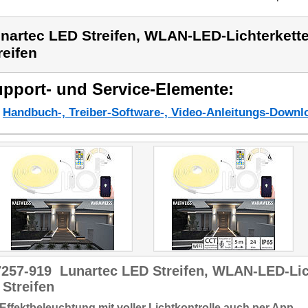
nartec LED Streifen, WLAN-LED-Lichterket
reifen
pport- und Service-Elemente:
Handbuch-, Treiber-Software-, Video-Anleitungs-Downl
7257-919
Lunartec LED Streifen, WLAN-LED-Li
Streifen
 Effektbeleuchtung mit voller Lichtkontrolle auch per App