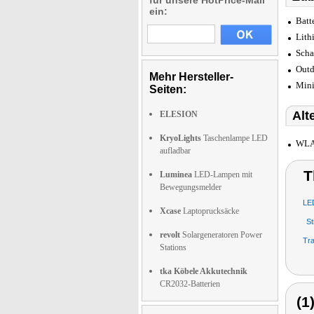
für unsere HotPrice-Mail
ein:
Batt
Lith
Scha
Outd
Mehr Hersteller-
Mini
Seiten:
Alt
ELESION
KryoLights
Taschenlampe LED
WLAN
aufladbar
T
Luminea
LED-Lampen mit
Bewegungsmelder
LED
Xcase
Laptoprucksäcke
St
revolt
Solargeneratoren Power
Tra
Stations
tka Köbele Akkutechnik
CR2032-Batterien
(1