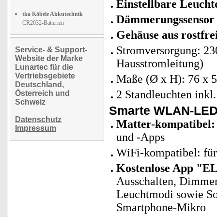
Einstellbare Leuch
tka Köbele Akkutechnik
Dämmerungssensor m
CR2032-Batterien
Gehäuse aus rostfre
Stromversorgung: 230
Service- & Support-
Website der Marke
Hausstromleitung)
Lunartec für die
Vertriebsgebiete
Maße (Ø x H): 76 x 
Deutschland,
2 Standleuchten inkl
Österreich und
Schweiz
Smarte WLAN-LED
Datenschutz
Matter-kompatibel:
Impressum
und -Apps
WiFi-kompatibel: fü
Kostenlose App "E
Ausschalten, Dimmen,
Leuchtmodi sowie Sou
Smartphone-Mikro