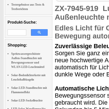
Testergebnisse aus Tests &
ZX-7945-919
L
Testberichten
Außenleuchte
Produkt-Suche:
Edles Licht für 
Bewegung auto
Zuverlässige Beleu
Shopping:
Sorgen Sie ganz ein
Spritzwassergeschützte
Außen-Standleuchte mit
neue hochwertige 
Bewegungssensor und
automatisch für Lich
WLAN-LED-Leuchtmittel
dunkle Wege oder 
Solar-Bodenlichterkette mit
Leuchthalbkugeln
Automatische Lich
Solar-LED-Standleuchte mit
Flammeneffekt
Bewegungssensor sc
Solar-LED-Sockelleuchte
gebraucht wird. Die
LED-Solar-Wandlampe für