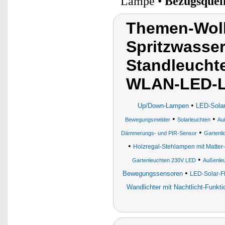
Lampe •
Bezugsquel
Themen-Wol
Spritzwasse
Standleucht
WLAN-LED-Le
•
Up/Down-Lampen
LED-Solar
•
•
Bewegungsmelder
Solarleuchten
Au
•
Dämmerungs- und PIR-Sensor
Gartenli
•
Holzregal-Stehlampen mit Matte
•
Gartenleuchten 230V LED
Außenle
•
Bewegungssensoren
LED-Solar-F
Wandlichter mit Nachtlicht-Funkti