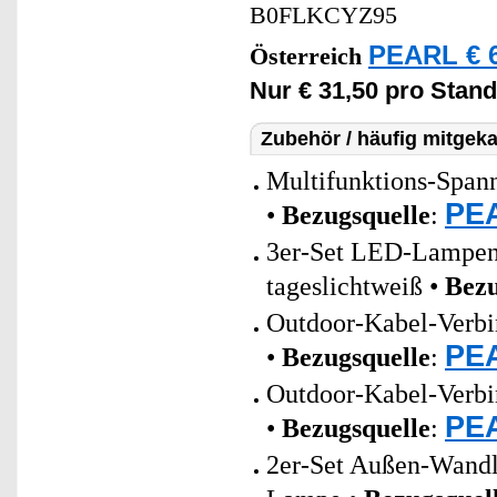
B0FLKCYZ95
PEARL € 6
Österreich
Nur € 31,50 pro Stand
Zubehör / häufig mitgeka
Multifunktions-Spann
PEA
•
Bezugsquelle
:
3er-Set LED-Lampen 
tageslichtweiß •
Bezu
Outdoor-Kabel-Verbin
PEA
•
Bezugsquelle
:
Outdoor-Kabel-Verbin
PEA
•
Bezugsquelle
:
2er-Set Außen-Wand