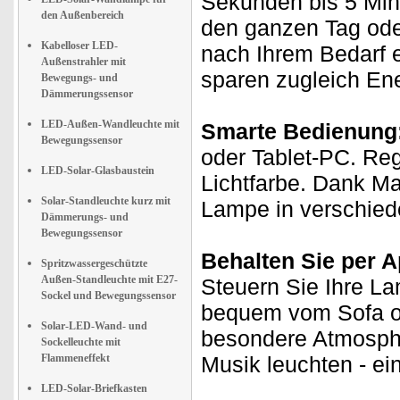
Sekunden bis 5 Min
den Außenbereich
den ganzen Tag oder 
Kabelloser LED-
nach Ihrem Bedarf 
Außenstrahler mit
sparen zugleich Ene
Bewegungs- und
Dämmerungssensor
LED-Außen-Wandleuchte mit
Smarte Bedienung
Bewegungssensor
oder Tablet-PC. Reg
LED-Solar-Glasbaustein
Lichtfarbe. Dank Ma
Solar-Standleuchte kurz mit
Lampe in verschie
Dämmerungs- und
Bewegungssensor
Behalten Sie per A
Spritzwassergeschützte
Außen-Standleuchte mit E27-
Steuern Sie Ihre La
Sockel und Bewegungssensor
bequem vom Sofa od
Solar-LED-Wand- und
besondere Atmosphär
Sockelleuchte mit
Flammeneffekt
Musik leuchten - ei
LED-Solar-Briefkasten