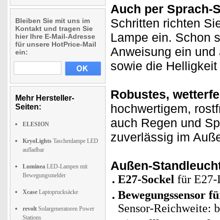
Auch per Sprach-
Schritten richten Si
Bleiben Sie mit uns im
Kontakt und tragen Sie
Lampe ein. Schon sc
hier Ihre E-Mail-Adresse
für unsere HotPrice-Mail
Anweisung ein und a
ein:
sowie die Helligkeit 
Robustes, wetterfe
Mehr Hersteller-
hochwertigem, rostf
Seiten:
auch Regen und Spr
ELESION
zuverlässig im Auße
KryoLights
Taschenlampe LED
aufladbar
Außen-Standleuchte
Luminea
LED-Lampen mit
Bewegungsmelder
E27-Sockel
für E27-L
Xcase
Laptoprucksäcke
Bewegungssensor für
Sensor-Reichweite: b
revolt
Solargeneratoren Power
Stations