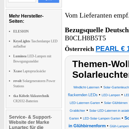
Vom Lieferanten emp
Mehr Hersteller-
Seiten:
Bezugsquelle
Deutsch
ELESION
B0CLH8B5T5
KryoLights
Taschenlampe LED
aufladbar
PEARL € 1
Österreich
Luminea
LED-Lampen mit
Themen-Wol
Bewegungsmelder
Xcase
Laptoprucksäcke
Solarleuchte
revolt
Solargeneratoren Power
Stations
•
Windlicht-Laternen
Solar-Gartenleuch
•
•
flackernden LEDs
LED-Lampen
LED
tka Köbele Akkutechnik
CR2032-Batterien
•
LED-Laternen Garten
Solar-Glühbirnen
•
Grablichter
Solar-LED-Laternen in asia
Service- & Support-
•
•
So
Garten
LED-Solar-Lampen Garten
Website der Marke
•
in Glühbirnenform
Glüh-Lampen 
Lunartec für die