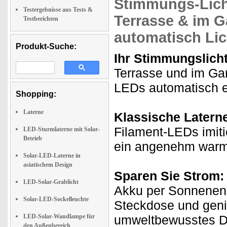
Stimmungs-Lich
Testergebnisse aus Tests &
Terrasse & im G
Testberichten
automatisch Lic
Produkt-Suche:
Ihr Stimmungslich
Terrasse und im Gar
LEDs automatisch e
Shopping:
Laterne
Klassische Laterne
Filament-LEDs imit
LED-Sturmlaterne mit Solar-
Betrieb
ein angenehm warmw
Solar-LED-Laterne in
asiatischem Design
Sparen Sie Strom:
LED-Solar-Grablicht
Akku per Sonnenene
Solar-LED-Sockelleuchte
Steckdose und geni
LED-Solar-Wandlampe für
umweltbewusstes D
den Außenbereich