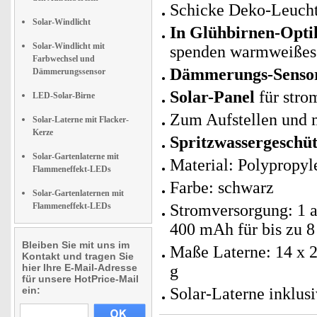
Schicke Deko-Leucht
Solar-Windlicht
In Glühbirnen-Opti
Solar-Windlicht mit
spenden warmweißes
Farbwechsel und
Dämmerungs-Sensor:
Dämmerungssensor
Solar-Panel
für stro
LED-Solar-Birne
Zum Aufstellen und 
Solar-Laterne mit Flacker-
Kerze
Spritzwassergeschüt
Solar-Gartenlaterne mit
Material: Polypropyl
Flammeneffekt-LEDs
Farbe: schwarz
Solar-Gartenlaternen mit
Flammeneffekt-LEDs
Stromversorgung: 1 
400 mAh für bis zu 8
Bleiben Sie mit uns im
Maße Laterne: 14 x 2
Kontakt und tragen Sie
hier Ihre E-Mail-Adresse
g
für unsere HotPrice-Mail
ein:
Solar-Laterne inklus