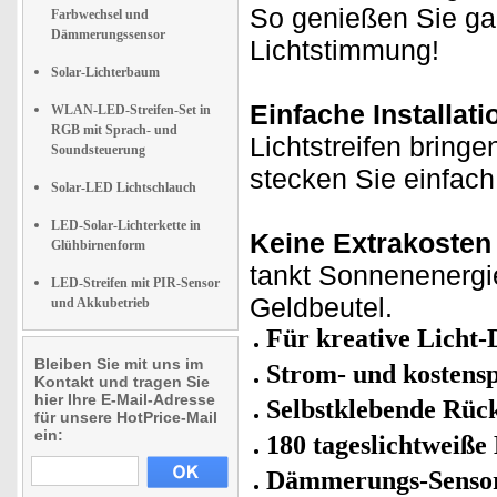
So genießen Sie ga
Farbwechsel und
Dämmerungssensor
Lichtstimmung!
Solar-Lichterbaum
Einfache Installati
WLAN-LED-Streifen-Set in
RGB mit Sprach- und
Lichtstreifen bringe
Soundsteuerung
stecken Sie einfach 
Solar-LED Lichtschlauch
LED-Solar-Lichterkette in
Keine Extrakosten 
Glühbirnenform
tankt Sonnenenergie
LED-Streifen mit PIR-Sensor
Geldbeutel.
und Akkubetrieb
Für kreative Licht-
Bleiben Sie mit uns im
Strom- und kostens
Kontakt und tragen Sie
hier Ihre E-Mail-Adresse
Selbstklebende Rück
für unsere HotPrice-Mail
ein:
180 tageslichtweiß
Dämmerungs-Senso