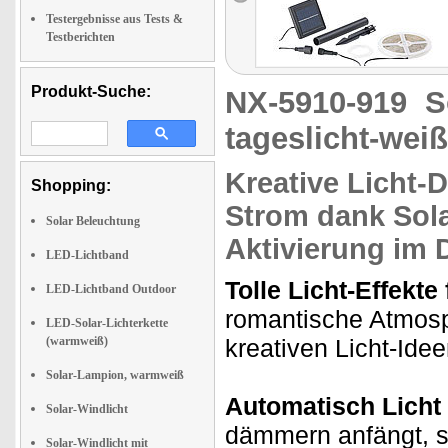
Testergebnisse aus Tests &
Testberichten
Produkt-Suche:
NX-5910-919
S
tageslicht-wei
Kreative Licht-
Shopping:
Strom
dank Sola
Solar Beleuchtung
Aktivierung
im D
LED-Lichtband
Tolle Licht-Effekte
LED-Lichtband Outdoor
romantische Atmosp
LED-Solar-Lichterkette
(warmweiß)
kreativen Licht-Ide
Solar-Lampion, warmweiß
Automatisch Licht
Solar-Windlicht
dämmern anfängt, sc
Solar-Windlicht mit