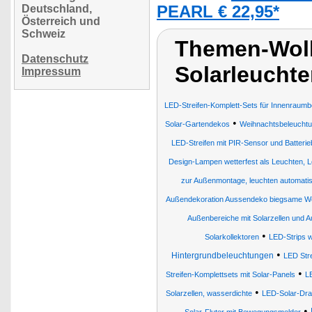
Deutschland,
PEARL € 22,95*
Österreich und
Schweiz
Themen-Wol
Datenschutz
Solarleuchte
Impressum
LED-Streifen-Komplett-Sets für Innenraum
•
Solar-Gartendekos
Weihnachtsbeleucht
LED-Streifen mit PIR-Sensor und Batterie
Design-Lampen wetterfest als Leuchten, Le
zur Außenmontage, leuchten automati
Außendekoration Aussendeko biegsame Wei
Außenbereiche mit Solarzellen und 
•
Solarkollektoren
LED-Strips 
•
Hintergrundbeleuchtungen
LED Stre
•
Streifen-Komplettsets mit Solar-Panels
L
•
Solarzellen, wasserdichte
LED-Solar-Dra
•