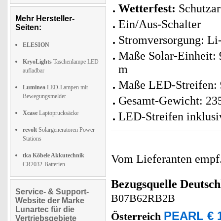
Wetterfest:
Schutzar
Mehr Hersteller-
Ein/Aus-Schalter
Seiten:
Stromversorgung: Li-
ELESION
Maße Solar-Einheit: 9
KryoLights
Taschenlampe LED
m
aufladbar
Maße LED-Streifen:
Luminea
LED-Lampen mit
Bewegungsmelder
Gesamt-Gewicht: 23
Xcase
Laptoprucksäcke
LED-Streifen inklusi
revolt
Solargeneratoren Power
Stations
tka Köbele Akkutechnik
Vom Lieferanten emp
CR2032-Batterien
Bezugsquelle
Deutsch
Service- & Support-
B07B62RB2B
Website der Marke
Lunartec für die
PEARL € 1
Österreich
Vertriebsgebiete