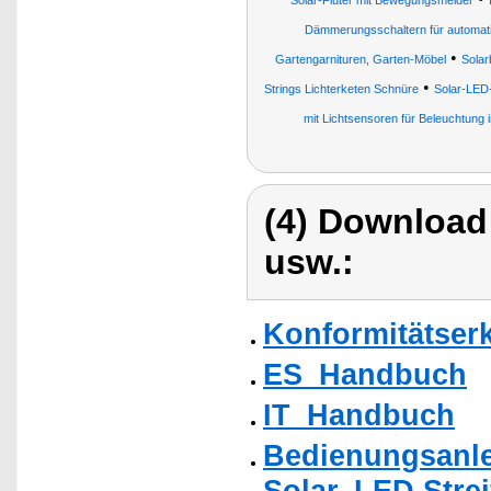
Solar-Fluter mit Bewegungsmelder
Dämmerungsschaltern für automatis
•
Gartengarnituren, Garten-Möbel
Solar
•
Strings Lichterketen Schnüre
Solar-LED
mit Lichtsensoren für Beleuchtung
(4) Download
usw.:
Konformitätser
ES_Handbuch
IT_Handbuch
Bedienungsanle
Solar, LED Strei