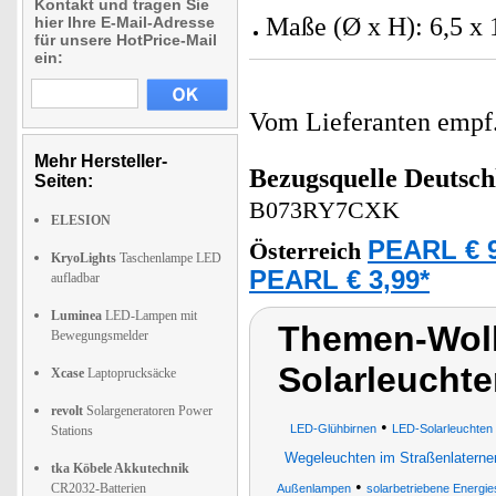
Kontakt und tragen Sie
Maße (Ø x H): 6,5 x 
hier Ihre E-Mail-Adresse
für unsere HotPrice-Mail
ein:
Vom Lieferanten emp
Mehr Hersteller-
Bezugsquelle
Deutsch
Seiten:
B073RY7CXK
ELESION
PEARL € 9
Österreich
KryoLights
Taschenlampe LED
PEARL € 3,99*
aufladbar
Luminea
LED-Lampen mit
Themen-Wol
Bewegungsmelder
Solarleuchte
Xcase
Laptoprucksäcke
revolt
Solargeneratoren Power
•
LED-Glühbirnen
LED-Solarleuchten
Stations
Wegeleuchten im Straßenlatern
tka Köbele Akkutechnik
•
CR2032-Batterien
Außenlampen
solarbetriebene Energie