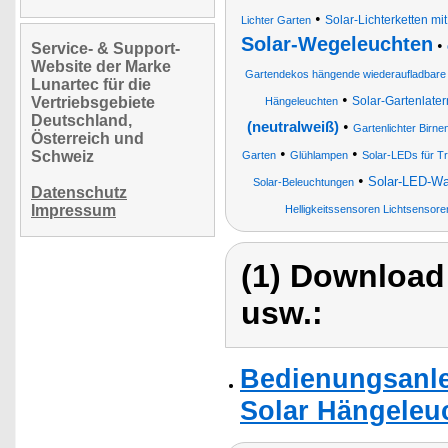
•
Solar-Lichterketten mi
Lichter Garten
Solar-Wegeleuchten
•
Service- & Support-
Website der Marke
Gartendekos hängende wiederaufladbare
Lunartec für die
•
Vertriebsgebiete
Solar-Gartenlate
Hängeleuchten
Deutschland,
•
(neutralweiß)
Gartenlichter Birn
Österreich und
•
•
Schweiz
Garten
Glühlampen
Solar-LEDs für T
•
Solar-LED-Wan
Solar-Beleuchtungen
Datenschutz
Impressum
Helligkeitssensoren Lichtsenso
(1) Download
usw.:
Bedienungsanlei
Solar Hängeleu