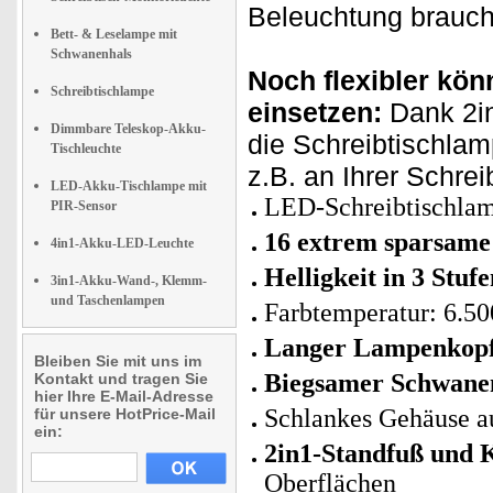
Beleuchtung brauch
Bett- & Leselampe mit
Schwanenhals
Noch flexibler kö
Schreibtischlampe
einsetzen:
Dank 2i
Dimmbare Teleskop-Akku-
die Schreibtischlam
Tischleuchte
z.B. an Ihrer Schrei
LED-Akku-Tischlampe mit
LED-Schreibtischla
PIR-Sensor
16 extrem sparsam
4in1-Akku-LED-Leuchte
Helligkeit in 3 Stufe
3in1-Akku-Wand-, Klemm-
und Taschenlampen
Farbtemperatur: 6.50
Langer Lampenkopf 
Bleiben Sie mit uns im
Biegsamer Schwane
Kontakt und tragen Sie
hier Ihre E-Mail-Adresse
Schlankes Gehäuse a
für unsere HotPrice-Mail
ein:
2in1-Standfuß und 
Oberflächen