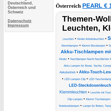
Deutschland,
PEARL € 1
Österreich
Österreich und
Schweiz
Themen-Wol
Datenschutz
Impressum
Leuchten, 
S
•
•
Leuchten
Kinder Arbeitsleuchten
•
•
Klemmlampen
Klemm-Bürolampen
S
Akku-Tischlampen mit
•
Kinder
Nachtlampen Nacht Nachtlichter
Akku Lampen für Boote, Yachte, Camp
•
Akku-Touch-Les
Akkubetrieb
•
•
LED-Lampen Clip
LED-Taschenlampe
LED-Steckdosenleucht
Klemmleuchten
•
Leuchte mit Tou
•
Clip-Lampen
Klemm Tischlampen
•
Notebooklampen
Lampe für Betten, Tast