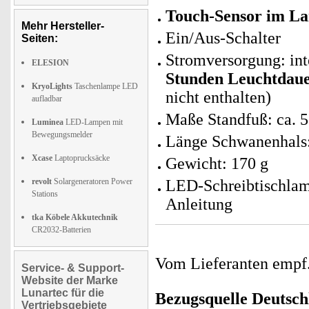
Touch-Sensor im La
Mehr Hersteller-
Ein/Aus-Schalter
Seiten:
Stromversorgung: in
ELESION
Stunden Leuchtdauer
KryoLights
Taschenlampe LED
nicht enthalten)
aufladbar
Maße Standfuß: ca. 
Luminea
LED-Lampen mit
Bewegungsmelder
Länge Schwanenhals
Xcase
Laptoprucksäcke
Gewicht: 170 g
revolt
Solargeneratoren Power
LED-Schreibtischlam
Stations
Anleitung
tka Köbele Akkutechnik
CR2032-Batterien
Vom Lieferanten emp
Service- & Support-
Website der Marke
Lunartec für die
Bezugsquelle
Deutsch
Vertriebsgebiete