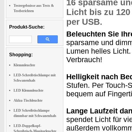
16 sparsame u
Testergebnisse aus Tests &
Licht bis zu
120
Testberichten
per USB.
Produkt-Suche:
Beleuchten Sie Ihre
sparsame und dimm
Lumen helles Licht.
Shopping:
Verbrauch!
Klemmleuchte
Helligkeit nach Be
LED-Schreibtischlampe mit
Schwanenhals
Stufen. Per Touch-S
LED Klemmleuchte
bequem auf Fingerti
Akku-Tischleuchte
Lange Laufzeit da
LED Schreibtischlampe
dimmbar mit Schwanenhals
spendet Licht für vi
LED-Doppelkopf-
außerdem vollkommen
Schreibtisch-Monitorleuchte