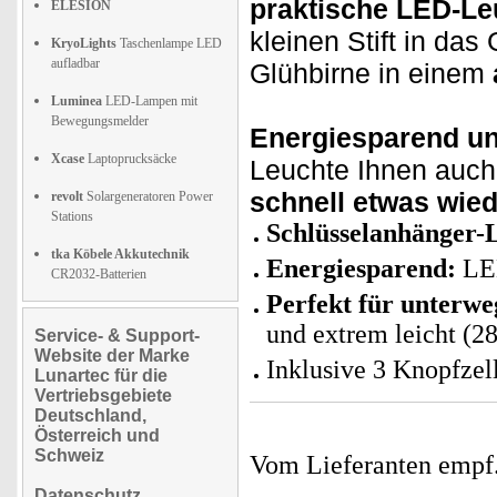
praktische LED-Le
ELESION
kleinen Stift in das
KryoLights
Taschenlampe LED
aufladbar
Glühbirne in einem
Luminea
LED-Lampen mit
Bewegungsmelder
Energiesparend un
Xcase
Laptoprucksäcke
Leuchte Ihnen auch 
schnell etwas wied
revolt
Solargeneratoren Power
Stations
Schlüsselanhänger
tka Köbele Akkutechnik
Energiesparend:
LE
CR2032-Batterien
Perfekt für unterwe
und extrem leicht (28
Service- & Support-
Website der Marke
Inklusive 3 Knopfzel
Lunartec für die
Vertriebsgebiete
Deutschland,
Österreich und
Schweiz
Vom Lieferanten emp
Datenschutz