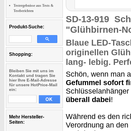
Testergebnisse aus Tests &
Testberichten
SD-13-919
Sch
Produkt-Suche:
"Glühbirnen-No
Blaue
LED-Tasc
originellen Glü
Shopping:
lang- lebig.
Perf
Bleiben Sie mit uns im
Schön, wenn man a
Kontakt und tragen Sie
hier Ihre E-Mail-Adresse
Gefummel sofort fi
für unsere HotPrice-Mail
Schlüsselanhänger
ein:
überall dabei
!
Während es den ric
Mehr Hersteller-
Seiten:
Verordnung an den 