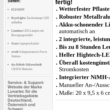
fertig!
Seiten:
Wetterfester Pflaste
ELESION
Robuster Metallrah
KryoLights
Taschenlampe LED
aufladbar
Akku-schonender Li
automatisch an
Luminea
LED-Lampen mit
Bewegungsmelder
2 integrierte, leistu
Xcase
Laptoprucksäcke
Bis zu 8 Stunden Le
revolt
Solargeneratoren Power
Heller Hightech-LE
Stations
Überall kostengünst
tka Köbele Akkutechnik
Stromkosten
CR2032-Batterien
Integrierter NiMH
Service- & Support-
Manueller An-/Aussc
Website der Marke
Lunartec für die
Maße: 20 x 9,5 x 6 c
Vertriebsgebiete
Deutschland,
Österreich und
Schweiz