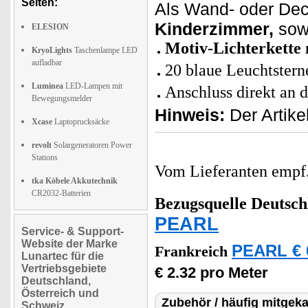
Seiten:
Als Wand- oder D
Kinderzimmer,
sow
ELESION
Motiv-Lichterkette 
KryoLights
Taschenlampe LED
aufladbar
20 blaue Leuchtstern
Luminea
LED-Lampen mit
Anschluss direkt an 
Bewegungsmelder
Hinweis:
Der Artike
Xcase
Laptoprucksäcke
revolt
Solargeneratoren Power
Stations
Vom Lieferanten emp
tka Köbele Akkutechnik
CR2032-Batterien
Bezugsquelle
Deutsch
PEARL
Service- & Support-
Website der Marke
PEARL € 
Frankreich
Lunartec für die
Vertriebsgebiete
€ 2.32 pro Meter
Deutschland,
Österreich und
Zubehör / häufig mitgeka
Schweiz