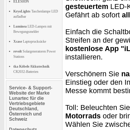
ELESION
gesteuertem
LED-K
KryoLights
Taschenlampe LED
Gefährt ab sofort
al
aufladbar
Luminea
LED-Lampen mit
Einfach die Schaltb
Bewegungsmelder
Streifen an der gew
Xcase
Laptoprucksäcke
kostenlose App "i
revolt
Solargeneratoren Power
installieren.
Stations
tka Köbele Akkutechnik
CR2032-Batterien
Verschönern Sie
na
Einstieg oder den I
Service- & Support-
Messe kommt besti
Website der Marke
Lunartec für die
Vertriebsgebiete
Toll: Beleuchten Si
Deutschland,
Österreich und
Motorrads
oder bri
Schweiz
Wählen Sie zwisch
Datenschutz