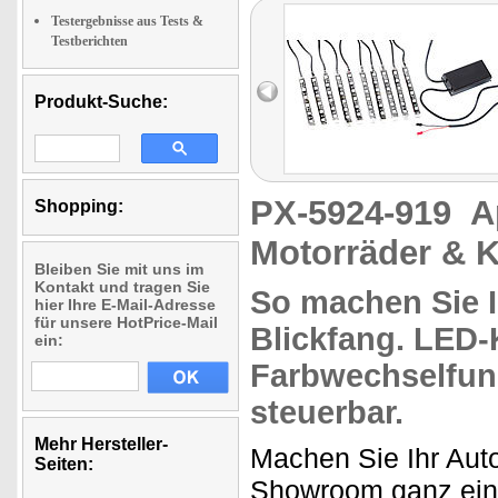
Testergebnisse aus Tests &
Testberichten
Produkt-Suche:
PX-5924-919
A
Shopping:
Motorräder & Kf
Bleiben Sie mit uns im
Kontakt und tragen Sie
So machen Sie 
hier Ihre E-Mail-Adresse
für unsere HotPrice-Mail
Blickfang.
LED-K
ein:
Farbwechselfun
steuerbar.
Mehr Hersteller-
Machen Sie Ihr Auto
Seiten:
Showroom ganz ei