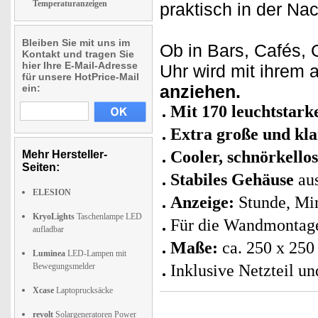
Temperaturanzeigen
praktisch in der Na
Bleiben Sie mit uns im
Ob in Bars, Cafés, 
Kontakt und tragen Sie
hier Ihre E-Mail-Adresse
Uhr wird mit ihrem 
für unsere HotPrice-Mail
anziehen.
ein:
Mit 170 leuchtstar
Extra große und kla
Cooler, schnörkello
Mehr Hersteller-
Seiten:
Stabiles Gehäuse
aus
ELESION
Anzeige:
Stunde, Mi
KryoLights
Taschenlampe LED
Für die Wandmontage
aufladbar
Maße:
ca. 250 x 25
Luminea
LED-Lampen mit
Bewegungsmelder
Inklusive Netzteil u
Xcase
Laptoprucksäcke
revolt
Solargeneratoren Power