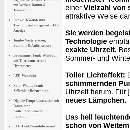
mit Wecker, Datum &
einer
Vielzahl von 
Temperatur
attraktive Weise d
Funk-3D-Wand- und
Tischuhr mit 7-Segment-LED-
Anzeige
Sie werden begeist
Technologie
empfän
Jumbo-Wetterstation,
Funkuhr & Außensensor
exakte Uhrzeit.
Bes
Badezimmer-Funk-Wanduhr
Sommer- und Winterz
mit Thermometer und
Hygrometer
Toller Lichteffekt:
D
LED-Wanduhr
schimmernden Pun
Funk-Wanduhr mit
Uhrzeit herum. Für
Zifferblatt-Beleuchtung
neues Lämpchen.
Digitale Temperaturstation mit
Innen- und
Außenthermometer und
Das
hell leuchtend
Funkuhr
schon von Weitem
LED-Funk-Wanduhren mit