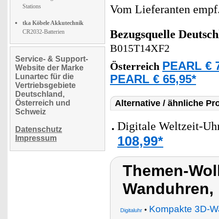
Stations
Vom Lieferanten emp
tka Köbele Akkutechnik
Bezugsquelle
Deutsch
CR2032-Batterien
B015T14XF2
Service- & Support-
PEARL € 7
Österreich
Website der Marke
Lunartec für die
PEARL € 65,95*
Vertriebsgebiete
Deutschland,
Alternative / ähnliche Pr
Österreich und
Schweiz
Digitale Weltzeit-Uh
Datenschutz
108,99*
Impressum
Themen-Wolk
Wanduhren,
Kompakte 3D-Wa
•
Digitaluhr