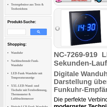
Testergebnisse aus Tests &
Testberichten
Produkt-Suche:
Shopping:
NC-7269-919
L
Wanduhr
Sekunden-Lauf
Nachleuchtende Funk-
Wanduhr
Digitale Wandu
LED-Funk-Wanduhr mit
Temperaturanzeige
Darstellung üb
XXL-LED-Wand- und
Funkuhr-Empfän
Tischuhr mit Fernbedienung,
Thermometer &
Die perfekte Verbi
Luftfeuchtemesser
modernster Techni
Digitale LCD-Funk-Wanduhr