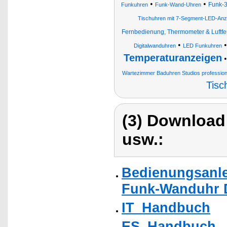
•
•
Funk-3
Funkuhren
Funk-Wand-Uhren
Tischuhren mit 7-Segment-LED-An
Fernbedienung, Thermometer & Luftf
•
Digitalwanduhren
LED Funkuhren
Temperaturanzeigen
Wartezimmer Baduhren Studios profession
Tisc
(3) Download
usw.:
Bedienungsanle
Funk-Wanduhr Di
IT_Handbuch
ES_Handbuch