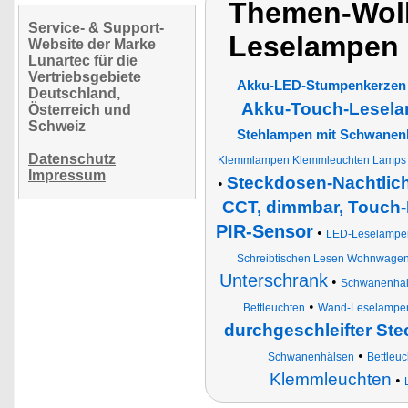
Themen-Wol
Service- & Support-
Leselampen 
Website der Marke
Lunartec für die
Vertriebsgebiete
Akku-LED-Stumpenkerzen m
Deutschland,
Akku-Touch-Lesela
Österreich und
Schweiz
Stehlampen mit Schwanenh
Datenschutz
Klemmlampen Klemmleuchten Lamps fl
Impressum
Steckdosen-Nachtlich
•
CCT, dimmbar, Touch
PIR-Sensor
•
LED-Leselampe
Schreibtischen Lesen Wohnwage
Unterschrank
•
Schwanenha
•
Bettleuchten
Wand-Leselampe
durchgeschleifter St
•
Schwanenhälsen
Bettleu
Klemmleuchten
•