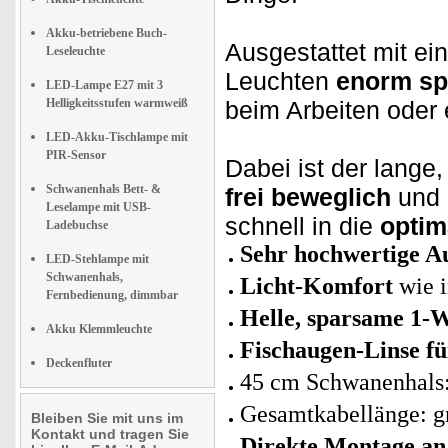
Akku-betriebene Buch-
Ausgestattet mit ei
Leseleuchte
Leuchten
enorm s
LED-Lampe E27 mit 3
Helligkeitsstufen warmweiß
beim Arbeiten oder
LED-Akku-Tischlampe mit
PIR-Sensor
Dabei ist der lang
Schwanenhals Bett- &
frei beweglich
und 
Leselampe mit USB-
schnell in die
optim
Ladebuchse
Sehr hochwertige A
LED-Stehlampe mit
Schwanenhals,
Licht-Komfort
wie i
Fernbedienung, dimmbar
Helle, sparsame 1-
Akku Klemmleuchte
Fischaugen-Linse fü
Deckenfluter
45 cm Schwanenhals
Gesamtkabellänge: g
Bleiben Sie mit uns im
Kontakt und tragen Sie
Direkte Montage an 