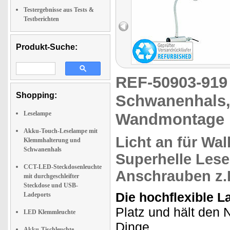
Testergebnisse aus Tests &
Testberichten
Produkt-Suche:
REF-50903-91
Shopping:
Schwanenhals,
Leselampe
Wandmontage
Akku-Touch-Leselampe mit
Licht an für Wal
Klemmhalterung und
Schwanenhals
Superhelle
Lese
CCT-LED-Steckdosenleuchte
Anschrauben z.B
mit durchgeschleifter
Steckdose und USB-
Die hochflexible 
Ladeports
Platz und hält den N
LED Klemmleuchte
Dinge.
Akku-Tischleuchte