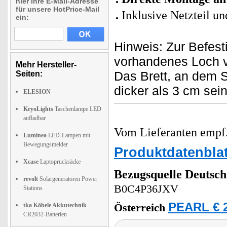
hier Ihre E-Mail-Adresse
für unsere HotPrice-Mail
Inklusive Netzteil u
ein:
Hinweis: Zur Befest
vorhandenes Loch v
Mehr Hersteller-
Das Brett, an dem S
Seiten:
dicker als 3 cm sein
ELESION
KryoLights
Taschenlampe LED
aufladbar
Vom Lieferanten emp
Luminea
LED-Lampen mit
Bewegungsmelder
Produktdatenblat
Xcase
Laptoprucksäcke
Bezugsquelle
Deutsch
revolt
Solargeneratoren Power
B0C4P36JXV
Stations
PEARL € 2
tka Köbele Akkutechnik
Österreich
CR2032-Batterien