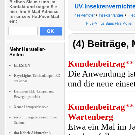
Bleiben Sie mit uns im
UV-Insektenvernicht
Kontakt und tragen Sie
hier Ihre E-Mail-Adresse
•
•
Insektentöter
Insektenfänger
Flie
für unsere HotPrice-Mail
ein:
Plus-Minus Bugs Flys Motten
(4) Beiträge,
Mehr Hersteller-
Seiten:
Kundenbeitrag
**
ELESION
Die Anwendung ist
KryoLights
Taschenlampe LED
und die neue einse
aufladbar
Luminea
LED-Lampen mit
Bewegungsmelder
Kundenbeitrag
**
Xcase
Laptoprucksäcke
Wartenberg
revolt
Solargeneratoren Power
Stations
Etwa ein Mal im Ja
tka Köbele Akkutechnik