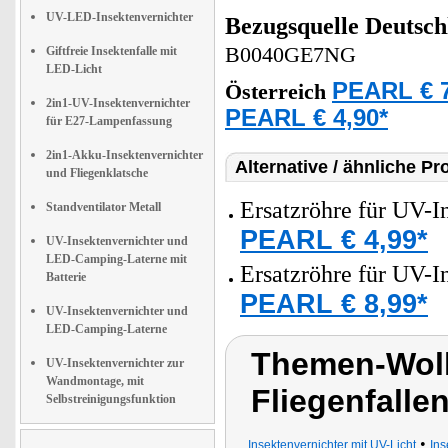
UV-LED-Insektenvernichter
Bezugsquelle
Deutsch
B0040GE7NG
Giftfreie Insektenfalle mit
LED-Licht
PEARL € 7
Österreich
2in1-UV-Insektenvernichter
PEARL € 4,90*
für E27-Lampenfassung
2in1-Akku-Insektenvernichter
Alternative / ähnliche Pr
und Fliegenklatsche
Ersatzröhre für UV-I
Standventilator Metall
PEARL € 4,99*
UV-Insektenvernichter und
LED-Camping-Laterne mit
Ersatzröhre für UV-I
Batterie
PEARL € 8,99*
UV-Insektenvernichter und
LED-Camping-Laterne
Themen-Wol
UV-Insektenvernichter zur
Wandmontage, mit
Fliegenfalle
Selbstreinigungsfunktion
•
Insektenvernichter mit UV-Licht
Ins