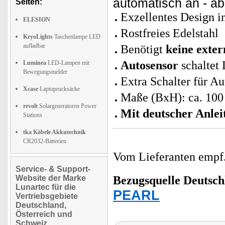
automatisch an - ab
Seiten:
Exzellentes Design 
ELESION
Rostfreies Edelstahl
KryoLights
Taschenlampe LED
aufladbar
Benötigt
keine exte
Autosensor
schaltet
Luminea
LED-Lampen mit
Bewegungsmelder
Extra Schalter für A
Xcase
Laptoprucksäcke
Maße (BxH): ca. 10
revolt
Solargeneratoren Power
Mit deutscher Anlei
Stations
tka Köbele Akkutechnik
CR2032-Batterien
Vom Lieferanten emp
Service- & Support-
Website der Marke
Bezugsquelle
Deutsch
Lunartec für die
PEARL
Vertriebsgebiete
Deutschland,
Österreich und
Schweiz